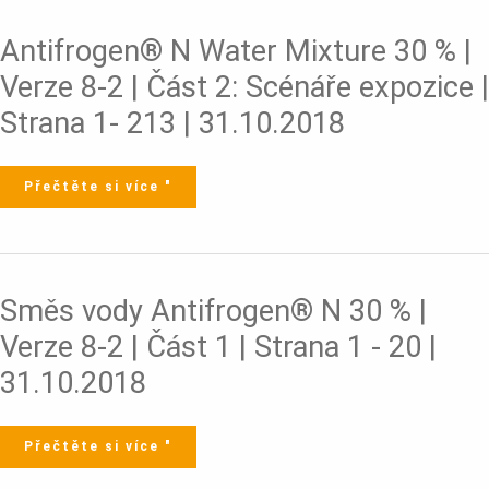
Antifrogen®
Antifrogen® N Water Mixture 30 % |
N
Water
Mixture
Verze 8-2 | Část 2: Scénáře expozice |
30
%
|
Strana 1- 213 | 31.10.2018
Verze
8-
2
|
Část
2:
Přečtěte si více "
Scénáře
expozice
|
Strana
1-
213
|
31.10.2018
Směs
Směs vody Antifrogen® N 30 % |
vody
Antifrogen®
N
Verze 8-2 | Část 1 | Strana 1 - 20 |
30
%
|
31.10.2018
Verze
8-
2
|
Část
1
Přečtěte si více "
|
Strana
1