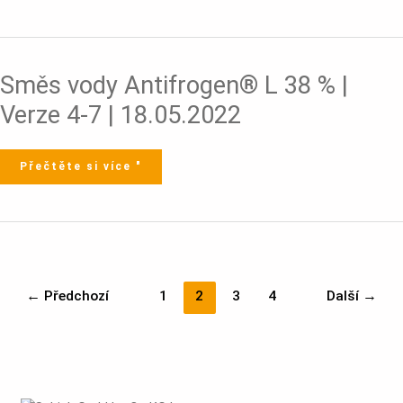
Směs
Směs vody Antifrogen® L 38 % |
vody
Antifrogen®
L
Verze 4-7 | 18.05.2022
38
%
|
Verze
4-
7
Přečtěte si více "
|
18.05.2022
←
Předchozí
1
2
3
4
Další
→