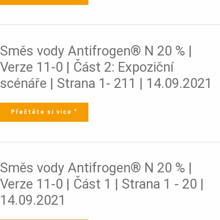
Strana
1
-
20
|
05.10.2021
Směs
Směs vody Antifrogen® N 20 % |
vody
Antifrogen®
N
Verze 11-0 | Část 2: Expoziční
20
%
|
scénáře | Strana 1- 211 | 14.09.2021
Verze
11-
0
|
Část
2:
Přečtěte si více "
Expoziční
scénáře
|
Strana
1-
211
|
14.09.2021
Směs
Směs vody Antifrogen® N 20 % |
vody
Antifrogen®
N
Verze 11-0 | Část 1 | Strana 1 - 20 |
20
%
|
14.09.2021
Verze
11-
0
|