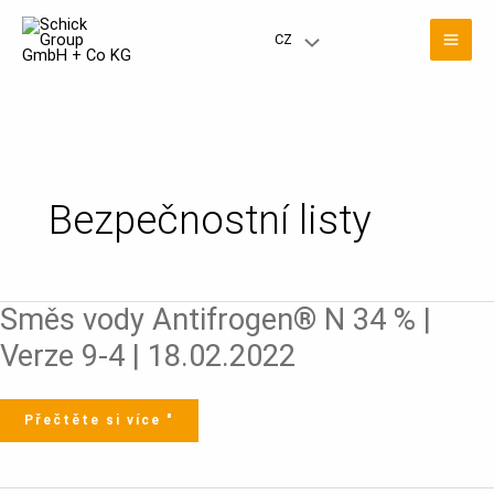
Přeskočit
Stránkování
Hla
na
příspěvků
CZ
Přepínač
obsah
nab
nabídky
Bezpečnostní listy
Směs
Směs vody Antifrogen® N 34 % |
vody
Antifrogen®
N
Verze 9-4 | 18.02.2022
34
%
|
Verze
9-
4
Přečtěte si více "
|
18.02.2022