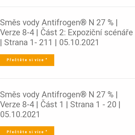
-
20
|
31.10.2018
Směs
Směs vody Antifrogen® N 27 % |
vody
Antifrogen®
N
Verze 8-4 | Část 2: Expoziční scénáře
27
%
|
| Strana 1- 211 | 05.10.2021
Verze
8-
4
|
Část
2:
Přečtěte si více "
Expoziční
scénáře
|
Strana
1-
211
|
05.10.2021
Směs
Směs vody Antifrogen® N 27 % |
vody
Antifrogen®
N
Verze 8-4 | Část 1 | Strana 1 - 20 |
27
%
|
05.10.2021
Verze
8-
4
|
Část
1
Přečtěte si více "
|