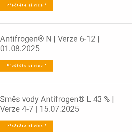
Část
1
Přečtěte si více "
|
Strana
1
-
20
|
14.09.2021
Antifrogen®
Antifrogen® N | Verze 6-12 |
N
|
Verze
01.08.2025
6-
12
|
01.08.2025
Přečtěte si více "
Směs
Směs vody Antifrogen® L 43 % |
vody
Antifrogen®
L
Verze 4-7 | 15.07.2025
43
%
|
Verze
4-
7
Přečtěte si více "
|
15.07.2025