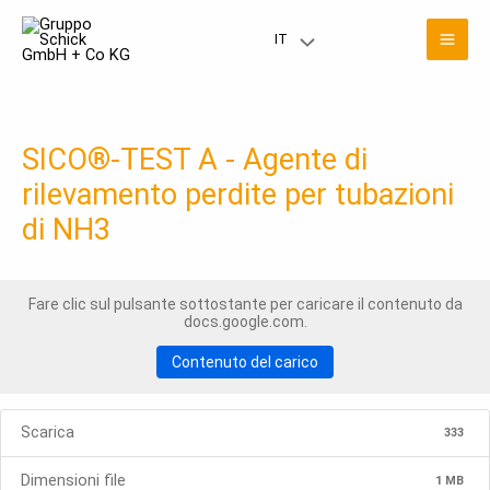
Vai
Men
al
IT
Menu
contenuto
prin
Toggle
SICO®-TEST A - Agente di
rilevamento perdite per tubazioni
di NH3
Fare clic sul pulsante sottostante per caricare il contenuto da
docs.google.com.
Contenuto del carico
Scarica
333
Dimensioni file
1 MB