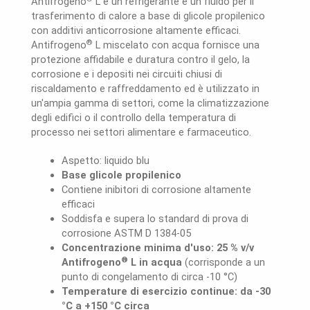
Antifrogeno
L è un refrigerante e un fluido per il
trasferimento di calore a base di glicole propilenico
con additivi anticorrosione altamente efficaci.
®
Antifrogeno
L miscelato con acqua fornisce una
protezione affidabile e duratura contro il gelo, la
corrosione e i depositi nei circuiti chiusi di
riscaldamento e raffreddamento ed è utilizzato in
un'ampia gamma di settori, come la climatizzazione
degli edifici o il controllo della temperatura di
processo nei settori alimentare e farmaceutico.
Aspetto: liquido blu
Base glicole propilenico
Contiene inibitori di corrosione altamente
efficaci
Soddisfa e supera lo standard di prova di
corrosione ASTM D 1384-05
Concentrazione minima d'uso: 25 % v/v
®
Antifrogeno
L in acqua
(corrisponde a un
punto di congelamento di circa -10 °C)
Temperature di esercizio continue: da -30
°C a +150 °C circa