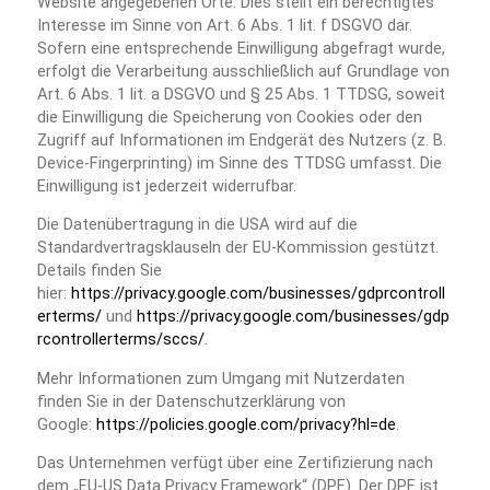
Website angegebenen Orte. Dies stellt ein berechtigtes
Interesse im Sinne von Art. 6 Abs. 1 lit. f DSGVO dar.
Sofern eine entsprechende Einwilligung abgefragt wurde,
erfolgt die Verarbeitung ausschließlich auf Grundlage von
Art. 6 Abs. 1 lit. a DSGVO und § 25 Abs. 1 TTDSG, soweit
die Einwilligung die Speicherung von Cookies oder den
Zugriff auf Informationen im Endgerät des Nutzers (z. B.
Device-Fingerprinting) im Sinne des TTDSG umfasst. Die
Einwilligung ist jederzeit widerrufbar.
Die Datenübertragung in die USA wird auf die
Standardvertragsklauseln der EU-Kommission gestützt.
Details finden Sie
hier:
https://privacy.google.com/businesses/gdprcontroll
erterms/
und
https://privacy.google.com/businesses/gdp
rcontrollerterms/sccs/
.
Mehr Informationen zum Umgang mit Nutzerdaten
finden Sie in der Datenschutzerklärung von
Google:
https://policies.google.com/privacy?hl=de
.
Das Unternehmen verfügt über eine Zertifizierung nach
dem „EU-US Data Privacy Framework“ (DPF). Der DPF ist