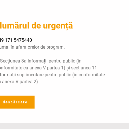
Numărul de urgență
49 171 5475440
umai în afara orelor de program.
Secțiunea 8a Informații pentru public (în
onformitate cu anexa V partea 1) și secțiunea 11
formații suplimentare pentru public (în conformitate
u anexa V partea 2)
descărcare