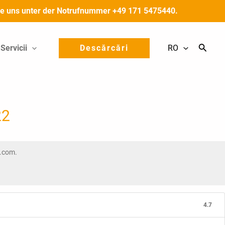
 Sie uns unter der Notrufnummer +49 171 5475440.
Servicii
Descărcări
RO
22
e.com.
4.7