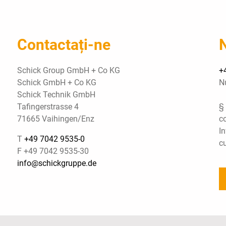
Contactați-ne
Schick Group GmbH + Co KG
+
Schick GmbH + Co KG
N
Schick Technik GmbH
Tafingerstrasse 4
§ 
71665 Vaihingen/Enz
c
In
T
+49 7042 9535-0
c
F +49 7042 9535-30
info@schickgruppe.de