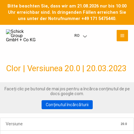
Salt
Bitte beachten Sie, dass wir am 21.08.2026 nur bis 10:00
la
Uhr erreichbar sind. In dringenden Fällen erreichen Sie
conținut
uns unter der Notrufnummer +49 171 5475440.
Men
RO
Meniu
prin
Toggle
Clor | Versiunea 20.0 | 20.03.2023
Faceți clic pe butonul de mai jos pentru a încărca conținutul de pe
docs.google.com.
Conținutul încărcăturii
Versiune
20.0