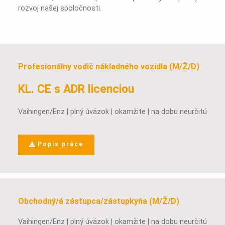
rozvoj našej spoločnosti.
Profesionálny vodič nákladného vozidla (M/Ž/D)
KL. CE s ADR licenciou
Vaihingen/Enz | plný úväzok | okamžite | na dobu neurčitú
Popis práce
Obchodný/á zástupca/zástupkyňa (M/Ž/D)
Vaihingen/Enz | plný úväzok | okamžite | na dobu neurčitú