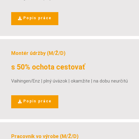
Popis práce
Montér údržby (M/Ž/D)
s 50% ochota cestovať
Vaihingen/Enz | plný úväzok | okamžite | na dobu neurčitú
Popis práce
Pracovník vo výrobe (M/Ž/D)