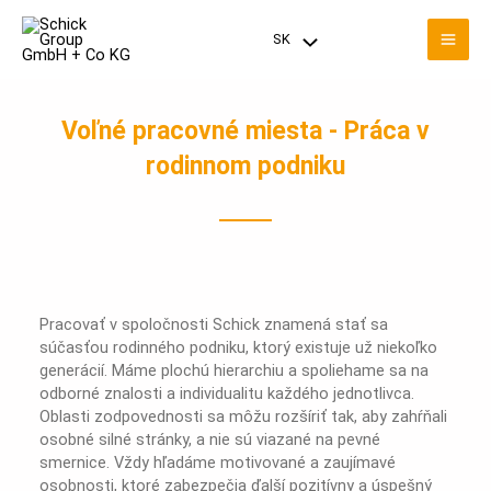
Preskočiť
Hla
na
SK
Prepínač
obsah
men
menu
Voľné pracovné miesta - Práca v
rodinnom podniku
Pracovať v spoločnosti Schick znamená stať sa
súčasťou rodinného podniku, ktorý existuje už niekoľko
generácií. Máme plochú hierarchiu a spoliehame sa na
odborné znalosti a individualitu každého jednotlivca.
Oblasti zodpovednosti sa môžu rozšíriť tak, aby zahŕňali
osobné silné stránky, a nie sú viazané na pevné
smernice. Vždy hľadáme motivované a zaujímavé
osobnosti, ktoré zabezpečia ďalší pozitívny a úspešný