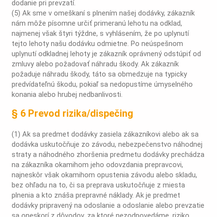
dodanie pri prevzatí.
(5) Ak sme v omeškaní s plnením našej dodávky, zákazník
nám môže písomne určiť primeranú lehotu na odklad,
najmenej však štyri týždne, s vyhlásením, že po uplynutí
tejto lehoty našu dodávku odmietne. Po neúspešnom
uplynutí odkladnej lehoty je zákazník oprávnený odstúpiť od
zmluvy alebo požadovať náhradu škody. Ak zákazník
požaduje náhradu škody, táto sa obmedzuje na typicky
predvídateľnú škodu, pokiaľ sa nedopustíme úmyselného
konania alebo hrubej nedbanlivosti.
§ 6 Prevod rizika/dispečing
(1) Ak sa predmet dodávky zasiela zákazníkovi alebo ak sa
dodávka uskutočňuje zo závodu, nebezpečenstvo náhodnej
straty a náhodného zhoršenia predmetu dodávky prechádza
na zákazníka okamihom jeho odovzdania prepravcovi,
najneskôr však okamihom opustenia závodu alebo skladu,
bez ohľadu na to, či sa preprava uskutočňuje z miesta
plnenia a kto znáša prepravné náklady. Ak je predmet
dodávky pripravený na odoslanie a odoslanie alebo prevzatie
sa oneskorí z dôvodov, za ktoré nezodpovedáme, riziko