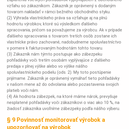
vzťahu so zákazníkom. Zákazník je oprávnený s dodaným
tovarom nakladať v rámci bežného obchodného styku.
(2) Výhrada vlastníckeho práva sa vzťahuje aj na plnú
hodnotu výrobkov, ktoré sú výsledkom ďalšieho
spracovania, pričom sa považujeme za výrobcu. Ak v prípade
ďalšieho spracovania s tovarom tretích osôb zostane ich
vlastnícke právo zachované, nadobudneme spoluvlastníctvo
v pomere k fakturovaným hodnotám tohto tovaru.
(3) Zákazník nám týmto postupuje ako zábezpeku
pohľadávky voči tretím osobám vyplývajúce z ďalšieho
predaja v plnej výške alebo vo výške nášho
spoluvlastníckeho podielu (ods. 2). My toto postúpenie
prijímame. Zákazník je oprávnený vymáhať tieto pohľadávky
v našom mene až do odvolania alebo pozastavenia svojich
platieb voči nám.
(4) Ak hodnota zábezpek, na ktoré máme nárok, prevyšuje
nesplatené pohľadávky voči zákazníkovi o viac ako 10 %, na
žiadosť zákazníka uvoľníme zábezpeky podľa nášho výberu.
§ 9 Povinnosť monitorovať výrobok a
upozorňovať na výrobok