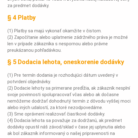
za predmet dodávky.
§ 4 Platby
(1) Platby sa majú vykonať okamžite v čistom.
(2) Započítanie alebo uplatnenie zádržného práva je možné
len v prípade zákazníka s nespornou alebo právne
preukázanou pohľadávkou.
§ 5 Dodacia lehota, oneskorenie dodávky
(1) Pre termín dodania je rozhodujúci dátum uvedený v
potvrdení objednávky.
(2) Dodacie lehoty sa primerane predĺžia, ak zákazník nesplní
svoje povinnosti spolupracovať včas alebo ak dočasne
nemôžeme dodržať dohodnutý termín z dôvodu vyššej moci
alebo iných udalostí, za ktoré nezodpovedáme.
(3) Sme oprávnení realizovať čiastkové dodávky.
(4) Dodacia lehota sa považuje za dodržanú, ak predmet
dodávky opustil náš závod/sklad v čase jej uplynutia alebo
ak bol zákazník informovaný o našej pripravenosti na