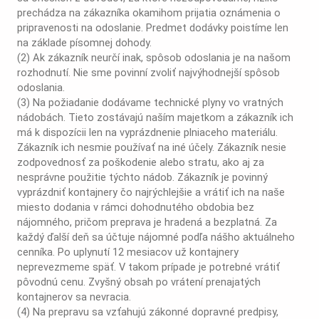
prechádza na zákazníka okamihom prijatia oznámenia o
pripravenosti na odoslanie. Predmet dodávky poistíme len
na základe písomnej dohody.
(2) Ak zákazník neurčí inak, spôsob odoslania je na našom
rozhodnutí. Nie sme povinní zvoliť najvýhodnejší spôsob
odoslania.
(3) Na požiadanie dodávame technické plyny vo vratných
nádobách. Tieto zostávajú naším majetkom a zákazník ich
má k dispozícii len na vyprázdnenie plniaceho materiálu.
Zákazník ich nesmie používať na iné účely. Zákazník nesie
zodpovednosť za poškodenie alebo stratu, ako aj za
nesprávne použitie týchto nádob. Zákazník je povinný
vyprázdniť kontajnery čo najrýchlejšie a vrátiť ich na naše
miesto dodania v rámci dohodnutého obdobia bez
nájomného, pričom preprava je hradená a bezplatná. Za
každý ďalší deň sa účtuje nájomné podľa nášho aktuálneho
cenníka. Po uplynutí 12 mesiacov už kontajnery
neprevezmeme späť. V takom prípade je potrebné vrátiť
pôvodnú cenu. Zvyšný obsah po vrátení prenajatých
kontajnerov sa nevracia.
(4) Na prepravu sa vzťahujú zákonné dopravné predpisy,