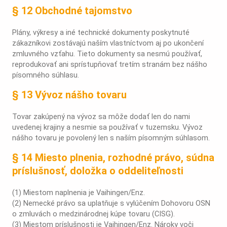
§ 12 Obchodné tajomstvo
Plány, výkresy a iné technické dokumenty poskytnuté
zákazníkovi zostávajú naším vlastníctvom aj po ukončení
zmluvného vzťahu. Tieto dokumenty sa nesmú používať,
reprodukovať ani sprístupňovať tretím stranám bez nášho
písomného súhlasu.
§ 13 Vývoz nášho tovaru
Tovar zakúpený na vývoz sa môže dodať len do nami
uvedenej krajiny a nesmie sa používať v tuzemsku. Vývoz
nášho tovaru je povolený len s naším písomným súhlasom.
§ 14 Miesto plnenia, rozhodné právo, súdna
príslušnosť, doložka o oddeliteľnosti
(1) Miestom naplnenia je Vaihingen/Enz.
(2) Nemecké právo sa uplatňuje s vylúčením Dohovoru OSN
o zmluvách o medzinárodnej kúpe tovaru (CISG).
(3) Miestom príslušnosti je Vaihingen/Enz. Nároky voči