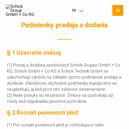
Preskočiť
Hla
na
SK
Prepínač
obsah
men
menu
Podmienky predaja a dodania
§ 1 Uzavretie zmluvy
(1) Predaj a dodávky spoločností Schick Gruppe GmbH + Co
KG, Schick GmbH + Co KG a Schick Technik GmbH sa
uskutočňujú výlučne na základe týchto podmienok predaja a
dodávok. Všeobecné obchodné podmienky kupujúceho sa
neuplatňujú, aj keď proti nim výslovne nenamietame.
(2) Naše ponuky sú nezáväzné. Zmluvy sa uzatvárajú až
vtedy, keď objednávku písomne potvrdíme.
§ 2 Rozsah povinnosti plniť
(1) Pre rozsah povinnosti plniť je rozhodujúce naše