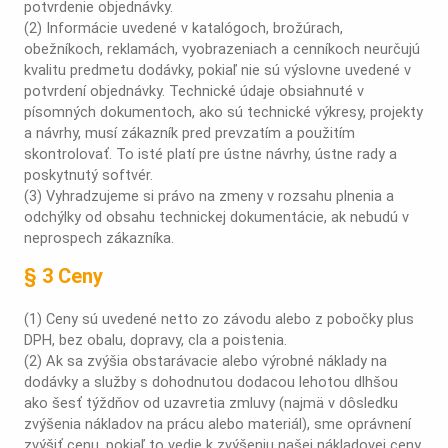
potvrdenie objednávky.
(2) Informácie uvedené v katalógoch, brožúrach,
obežníkoch, reklamách, vyobrazeniach a cenníkoch neurčujú
kvalitu predmetu dodávky, pokiaľ nie sú výslovne uvedené v
potvrdení objednávky. Technické údaje obsiahnuté v
písomných dokumentoch, ako sú technické výkresy, projekty
a návrhy, musí zákazník pred prevzatím a použitím
skontrolovať. To isté platí pre ústne návrhy, ústne rady a
poskytnutý softvér.
(3) Vyhradzujeme si právo na zmeny v rozsahu plnenia a
odchýlky od obsahu technickej dokumentácie, ak nebudú v
neprospech zákazníka.
§ 3 Ceny
(1) Ceny sú uvedené netto zo závodu alebo z pobočky plus
DPH, bez obalu, dopravy, cla a poistenia.
(2) Ak sa zvýšia obstarávacie alebo výrobné náklady na
dodávky a služby s dohodnutou dodacou lehotou dlhšou
ako šesť týždňov od uzavretia zmluvy (najmä v dôsledku
zvýšenia nákladov na prácu alebo materiál), sme oprávnení
zvýšiť cenu, pokiaľ to vedie k zvýšeniu našej nákladovej ceny