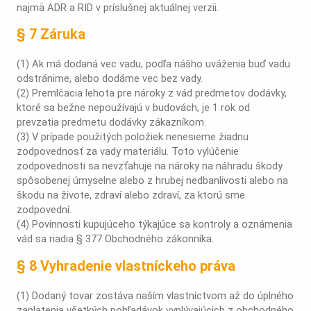
najmä ADR a RID v príslušnej aktuálnej verzii.
§ 7 Záruka
(1) Ak má dodaná vec vadu, podľa nášho uváženia buď vadu
odstránime, alebo dodáme vec bez vady.
(2) Premlčacia lehota pre nároky z vád predmetov dodávky,
ktoré sa bežne nepoužívajú v budovách, je 1 rok od
prevzatia predmetu dodávky zákazníkom.
(3) V prípade použitých položiek nenesieme žiadnu
zodpovednosť za vady materiálu. Toto vylúčenie
zodpovednosti sa nevzťahuje na nároky na náhradu škody
spôsobenej úmyselne alebo z hrubej nedbanlivosti alebo na
škodu na živote, zdraví alebo zdraví, za ktorú sme
zodpovední.
(4) Povinnosti kupujúceho týkajúce sa kontroly a oznámenia
vád sa riadia § 377 Obchodného zákonníka.
§ 8 Vyhradenie vlastníckeho práva
(1) Dodaný tovar zostáva naším vlastníctvom až do úplného
zaplatenia všetkých pohľadávok vyplývajúcich z obchodného