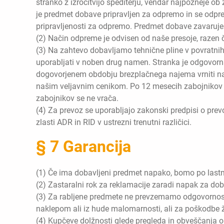
stranko z izročitvijo špediterju, vendar najpozneje ob z
je predmet dobave pripravljen za odpremo in se odpre
pripravljenosti za odpremo. Predmet dobave zavaruj
(2) Način odpreme je odvisen od naše presoje, razen 
(3) Na zahtevo dobavljamo tehnične pline v povratnih 
uporabljati v noben drug namen. Stranka je odgovorna 
dogovorjenem obdobju brezplačnega najema vrniti na
našim veljavnim cenikom. Po 12 mesecih zabojnikov ne
zabojnikov se ne vrača.
(4) Za prevoz se uporabljajo zakonski predpisi o prev
zlasti ADR in RID v ustrezni trenutni različici.
§ 7 Garancija
(1) Če ima dobavljeni predmet napako, bomo po lastni
(2) Zastaralni rok za reklamacije zaradi napak za do
(3) Za rabljene predmete ne prevzemamo odgovornosti
naklepom ali iz hude malomarnosti, ali za poškodbe ži
(4) Kupčeve dolžnosti glede pregleda in obveščanja o