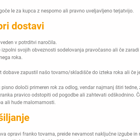
goče le za kupca z nesporno ali pravno uveljavljeno terjatvijo.
ri dostavi
veden v potrditvi naročila.
 izpolni svojih obveznosti sodelovanja pravočasno ali če zaradi 
nega roka.
t dobave zapustil našo tovarno/skladišče do izteka roka ali če j
sno določi primeren rok za odlog, vendar najmanj štiri tedne, 
ranka pravico odstopiti od pogodbe ali zahtevati odškodnino. Č
epa ali hude malomarnosti.
iljanje
bava opravi franko tovarna, preide nevarnost naključne izgube 