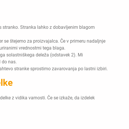
a s stranko. Stranka lahko z dobavljenim blagom
emer se štejemo za proizvajalca. Če v primeru nadaljnje
uriranimi vrednostmi tega blaga.
ašega solastniškega deleža (odstavek 2). Mi
l do nas.
ahtevo stranke sprostimo zavarovanja po lastni izbiri.
elke
elke z vidika varnosti. Če se izkaže, da izdelek