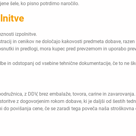
ene šele, ko pisno potrdimo naročilo.
lnitve
znosti izpolnitve.
lustracij in cenikov ne določajo kakovosti predmeta dobave, razen 
osnutki in predlogi, mora kupec pred prevzemom in uporabo preve
e in odstopanj od vsebine tehnične dokumentacije, če to ne ško
odružnica, z DDV, brez embalaže, tovora, carine in zavarovanja.
storitve z dogovorjenim rokom dobave, ki je daljši od šestih ted
eni do povišanja cene, če se zaradi tega poveča naša stroškovn