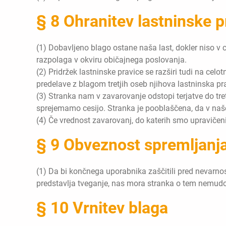
§ 8 Ohranitev lastninske p
(1) Dobavljeno blago ostane naša last, dokler niso v 
razpolaga v okviru običajnega poslovanja.
(2) Pridržek lastninske pravice se razširi tudi na celo
predelave z blagom tretjih oseb njihova lastninska p
(3) Stranka nam v zavarovanje odstopi terjatve do tretj
sprejemamo cesijo. Stranka je pooblaščena, da v našem 
(4) Če vrednost zavarovanj, do katerih smo upravičeni
§ 9 Obveznost spremljanja
(1) Da bi končnega uporabnika zaščitili pred nevarnost
predstavlja tveganje, nas mora stranka o tem nemudo
§ 10 Vrnitev blaga