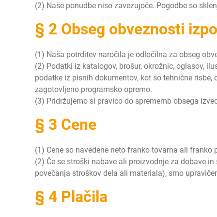
(2) Naše ponudbe niso zavezujoče. Pogodbe so sklenj
§ 2 Obseg obveznosti izpo
(1) Naša potrditev naročila je odločilna za obseg obve
(2) Podatki iz katalogov, brošur, okrožnic, oglasov, i
podatke iz pisnih dokumentov, kot so tehnične risbe, 
zagotovljeno programsko opremo.
(3) Pridržujemo si pravico do sprememb obsega izvedb
§ 3 Cene
(1) Cene so navedene neto franko tovarna ali franko p
(2) Če se stroški nabave ali proizvodnje za dobave in 
povečanja stroškov dela ali materiala), smo upravič
§ 4 Plačila