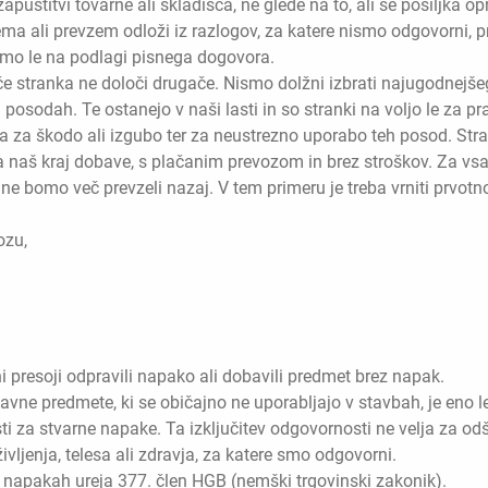
apustitvi tovarne ali skladišča, ne glede na to, ali se pošiljka op
ma ali prevzem odloži iz razlogov, za katere nismo odgovorni, p
emo le na podlagi pisnega dogovora.
če stranka ne določi drugače. Nismo dolžni izbrati najugodnejš
posodah. Te ostanejo v naši lasti in so stranki na voljo le za pr
za škodo ali izgubo ter za neustrezno uporabo teh posod. Strank
 naš kraj dobave, s plačanim prevozom in brez stroškov. Za vs
 bomo več prevzeli nazaj. V tem primeru je treba vrniti prvotno 
ozu,
 presoji odpravili napako ali dobavili predmet brez napak.
bavne predmete, ki se običajno ne uporabljajo v stavbah, je eno
 za stvarne napake. Ta izključitev odgovornosti ne velja za o
vljenja, telesa ali zdravja, za katere smo odgovorni.
 napakah ureja 377. člen HGB (nemški trgovinski zakonik).