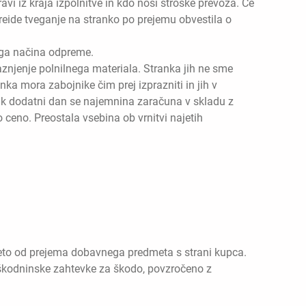
ravi iz kraja izpolnitve in kdo nosi stroške prevoza. Če
reide tveganje na stranko po prejemu obvestila o
ega načina odpreme.
aznjenje polnilnega materiala. Stranka jih ne sme
a mora zabojnike čim prej izprazniti in jih v
ak dodatni dan se najemnina zaračuna v skladu z
ceno. Preostala vsebina ob vrnitvi najetih
 leto od prejema dobavnega predmeta s strani kupca.
dškodninske zahtevke za škodo, povzročeno z