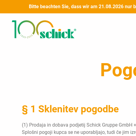
Preskoči
Bitte beachten Sie, dass wir am 21.08.2026 nur 
na
vsebino
Pogo
§ 1 Sklenitev pogodbe
(1) Prodaja in dobava podjetij Schick Gruppe GmbH 
Splošni pogoji kupca se ne uporabljajo, tudi če jim i