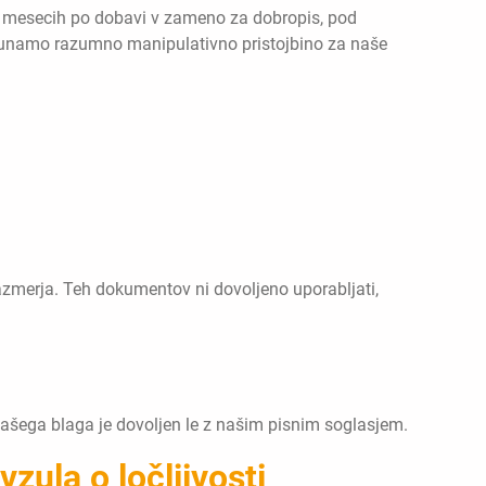
eh mesecih po dobavi v zameno za dobropis, pod
računamo razumno manipulativno pristojbino za naše
razmerja. Teh dokumentov ni dovoljeno uporabljati,
 našega blaga je dovoljen le z našim pisnim soglasjem.
vzula o ločljivosti