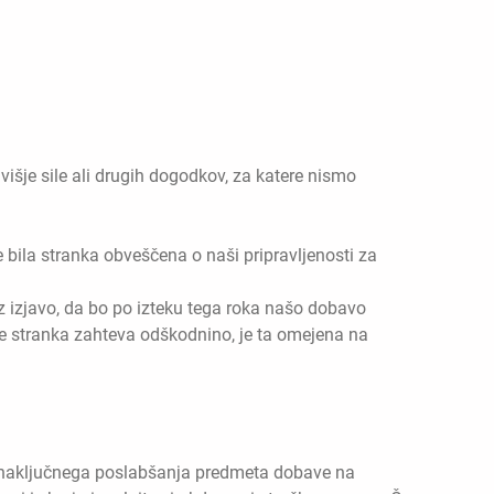
višje sile ali drugih dogodkov, za katere nismo
e bila stranka obveščena o naši pripravljenosti za
z izjavo, da bo po izteku tega roka našo dobavo
e stranka zahteva odškodnino, je ta omejena na
in naključnega poslabšanja predmeta dobave na