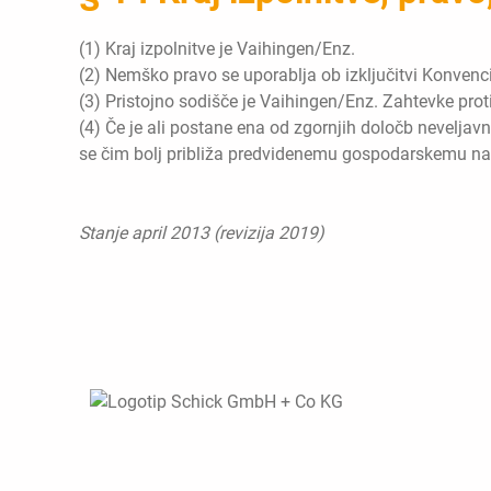
(1) Kraj izpolnitve je Vaihingen/Enz.
(2) Nemško pravo se uporablja ob izključitvi Konven
(3) Pristojno sodišče je Vaihingen/Enz. Zahtevke pro
(4) Če je ali postane ena od zgornjih določb neveljav
se čim bolj približa predvidenemu gospodarskemu
Stanje april 2013 (revizija 2019)