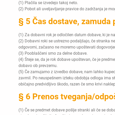
(1) Plačila se izvedejo takoj neto.
(2) Pobot ali uveljavljanje pravice do zadržanja je mo
§ 5 Čas dostave, zamuda p
(1) Za dobavni rok je odločilen datum dobave, ki je na
(2) Dobavni roki se ustrezno podaljšajo, če stranka ne
odgovorni, začasno ne moremo upoštevati dogovorje
(3) Pooblaščeni smo za delne dobave.
(4) Šteje se, da je rok dobave upoštevan, če je predme
dobavo ob prevzemu.
(5) Če zamujamo z izvedbo dobave, nam lahko kupec pi
zavrnil. Po neuspešnem izteku obdobja odloga ima st
običajno predvidljivo škodo, razen če smo krivi nakl
§ 6 Prenos tveganja/odpoš
(1) Če se predmet dobave pošlje stranki ali če se do