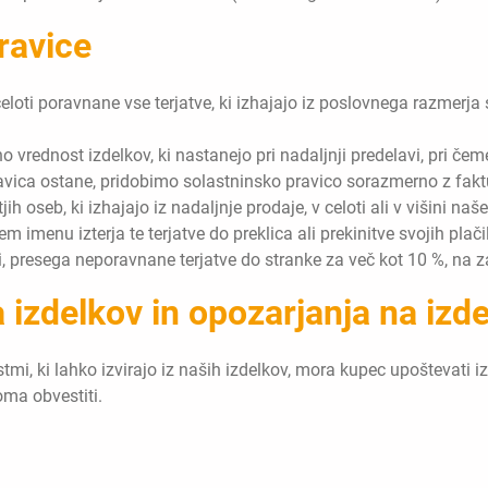
ravice
celoti poravnane vse terjatve, ki izhajajo iz poslovnega razmerj
tno vrednost izdelkov, ki nastanejo pri nadaljnji predelavi, pri č
ravica ostane, pridobimo solastninsko pravico sorazmerno z fakt
ih oseb, ki izhajajo iz nadaljnje prodaje, v celoti ali v višini n
imenu izterja te terjatve do preklica ali prekinitve svojih plači
, presega neporavnane terjatve do stranke za več kot 10 %, na z
 izdelkov in opozarjanja na izd
mi, ki lahko izvirajo iz naših izdelkov, mora kupec upoštevati izd
ma obvestiti.