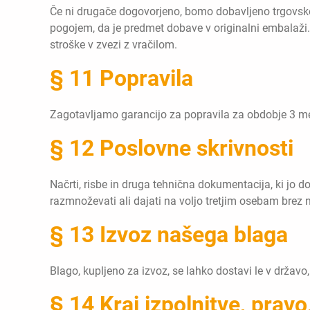
Če ni drugače dogovorjeno, bomo dobavljeno trgovsko 
pogojem, da je predmet dobave v originalni embalaži.
stroške v zvezi z vračilom.
§ 11 Popravila
Zagotavljamo garancijo za popravila za obdobje 3 me
§ 12 Poslovne skrivnosti
Načrti, risbe in druga tehnična dokumentacija, ki jo
razmnoževati ali dajati na voljo tretjim osebam brez
§ 13 Izvoz našega blaga
Blago, kupljeno za izvoz, se lahko dostavi le v držav
§ 14 Kraj izpolnitve, pravo,