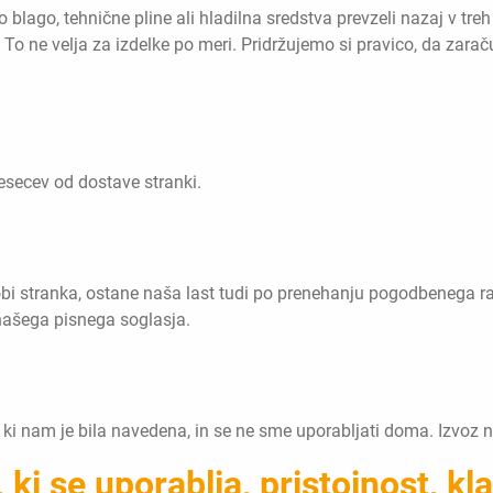
blago, tehnične pline ali hladilna sredstva prevzeli nazaj v tr
 To ne velja za izdelke po meri. Pridržujemo si pravico, da za
secev od dostave stranki.
 dobi stranka, ostane naša last tudi po prenehanju pogodbenega 
 našega pisnega soglasja.
o, ki nam je bila navedena, in se ne sme uporabljati doma. Izvoz
 ki se uporablja, pristojnost, kla