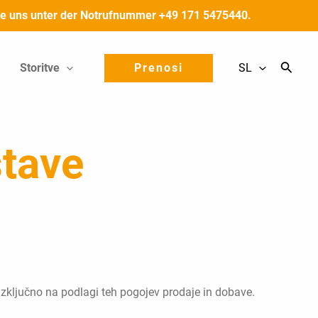
 Sie uns unter der Notrufnummer +49 171 5475440.
Storitve
Prenosi
SL
stave
ključno na podlagi teh pogojev prodaje in dobave.