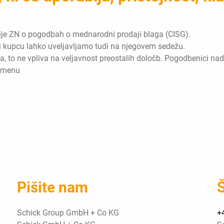
cije ZN o pogodbah o mednarodni prodaji blaga (CISG).
ti kupcu lahko uveljavljamo tudi na njegovem sedežu.
na, to ne vpliva na veljavnost preostalih določb. Pogodbenici na
 namenu
Pišite nam
Š
Schick Group GmbH + Co KG
+