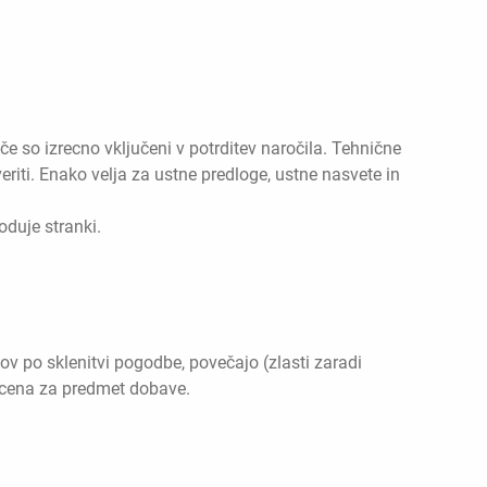
če so izrecno vključeni v potrditev naročila. Tehnične
riti. Enako velja za ustne predloge, ustne nasvete in
duje stranki.
nov po sklenitvi pogodbe, povečajo (zlasti zaradi
a cena za predmet dobave.