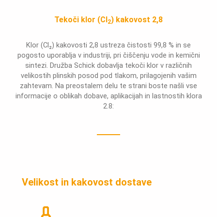
Tekoči klor (Cl
) kakovost 2,8
2
Klor (Cl₂) kakovosti 2,8 ustreza čistosti 99,8 % in se
pogosto uporablja v industriji, pri čiščenju vode in kemični
sintezi. Družba Schick dobavlja tekoči klor v različnih
velikostih plinskih posod pod tlakom, prilagojenih vašim
zahtevam. Na preostalem delu te strani boste našli vse
informacije o oblikah dobave, aplikacijah in lastnostih klora
2.8:
Velikost in kakovost dostave