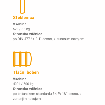
Steklenica
Vsebina:
52 l / 65 kg
Stranska vtičnica:
po DIN 477 št. 8 1" desno, z zunanjim navojem
Tlačni boben
Vsebina:
400 l / 500 kg
Stranska vtičnica:
po britanskem standardu 84, W 1¼" desno, z
zunanjim navojem