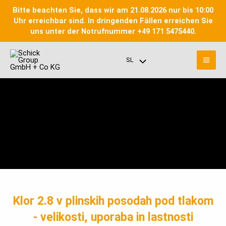
Preskoči
Bitte beachten Sie, dass wir am 21.08.2026 nur bis 10:00
na
Uhr erreichbar sind. In dringenden Fällen erreichen Sie
vsebino
uns unter der Notrufnummer +49 171 5475440.
Gla
SL
Meni
men
Toggle
Klor 2.8 v plinskih posodah pod tlakom
- velikosti, uporaba in lastnosti