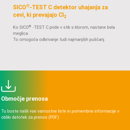
®
SICO
-TEST C detektor uhajanja za
cevi, ki prevajajo Cl
2
®
Ko SICO
-TEST C pride v stik s klorom, nastane bela
meglica.
To omogoča odkrivanje tudi najmanjših puščanj.
Območje prenosa
Tu boste našli vse varnostne liste in pomembne informacije v
obliki datotek za prenos (PDF).