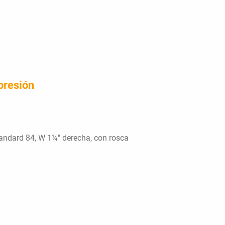
presión
tandard 84, W 1¼" derecha, con rosca