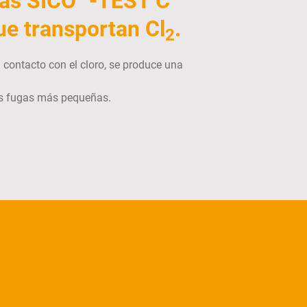
gas SICO
-TEST C
ue transportan Cl
.
2
 contacto con el cloro, se produce una
las fugas más pequeñas.