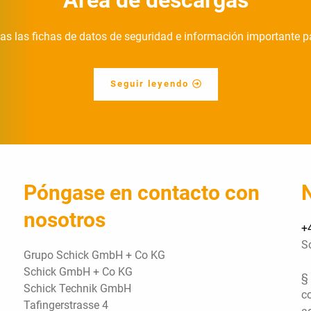
as las fichas de datos de seguridad e información importante 
Seguir leyendo
Póngase en contacto con
nosotros
+
Só
Grupo Schick GmbH + Co KG
Schick GmbH + Co KG
§
Schick Technik GmbH
c
Tafingerstrasse 4