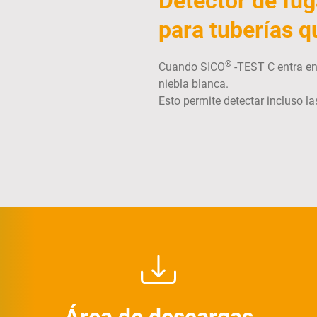
Detector de fu
para tuberías q
®
Cuando SICO
-TEST C entra en
niebla blanca.
Esto permite detectar incluso 
Área de descargas