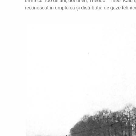
urmă cu 100 de ani, doi tineri, Theodor "Theo" Kalb 
recunoscut în umplerea și distribuția de gaze tehnice, 