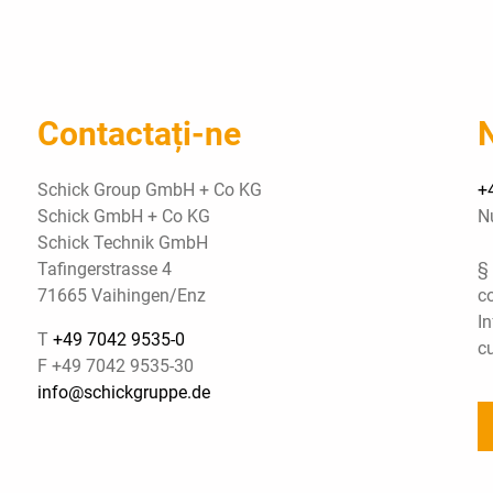
Contactați-ne
Schick Group GmbH + Co KG
+
Schick GmbH + Co KG
N
Schick Technik GmbH
Tafingerstrasse 4
§ 
71665 Vaihingen/Enz
c
In
T
+49 7042 9535-0
c
F +49 7042 9535-30
info@schickgruppe.de