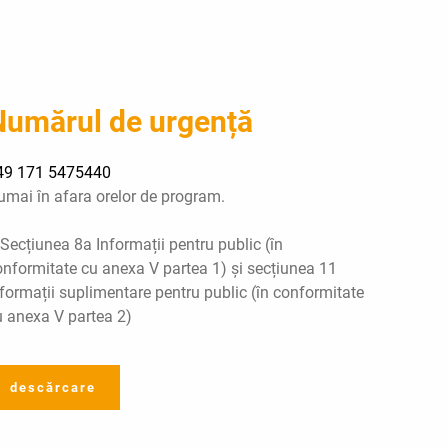
Numărul de urgență
49 171 5475440
umai în afara orelor de program.
Secțiunea 8a Informații pentru public (în
onformitate cu anexa V partea 1) și secțiunea 11
formații suplimentare pentru public (în conformitate
u anexa V partea 2)
descărcare