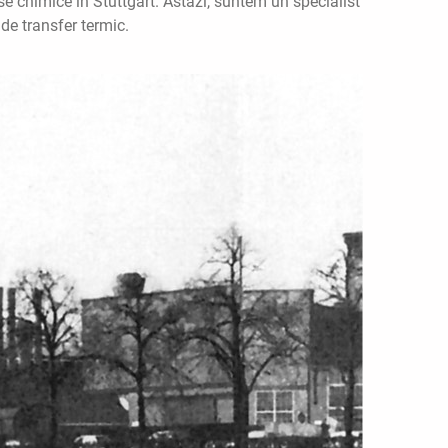
se chimice în Stuttgart. Astăzi, suntem un specialist
 de transfer termic.