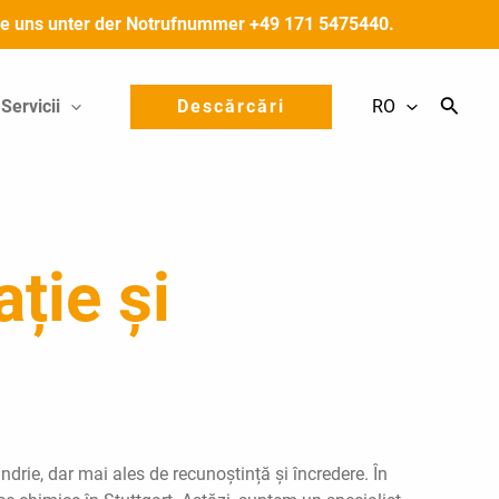
 Sie uns unter der Notrufnummer +49 171 5475440.
Servicii
Descărcări
RO
ție și
drie, dar mai ales de recunoștință și încredere. În