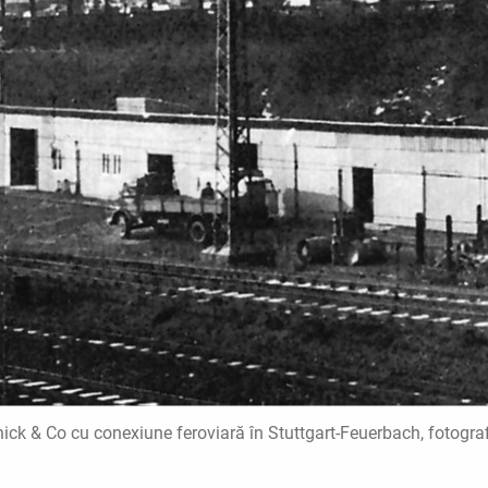
ick & Co cu conexiune feroviară în Stuttgart-Feuerbach, fotograf