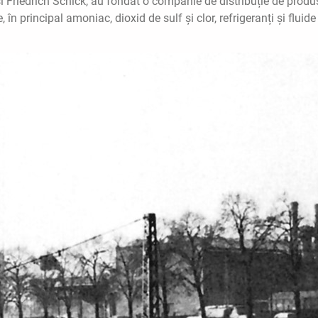
și Friedrich Schick, au fondat o companie de distribuție de produ
în principal amoniac, dioxid de sulf și clor, refrigeranți și fluide