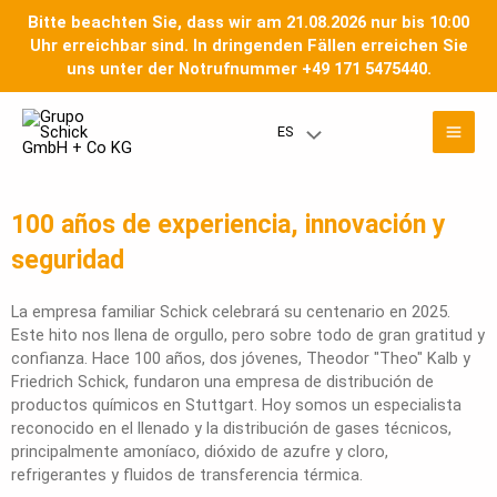
Ir
Bitte beachten Sie, dass wir am 21.08.2026 nur bis 10:00
al
Uhr erreichbar sind. In dringenden Fällen erreichen Sie
contenido
uns unter der Notrufnummer +49 171 5475440.
Men
ES
Menú
prin
Toggle
100 años de experiencia, innovación y
seguridad
La empresa familiar Schick celebrará su centenario en 2025.
Este hito nos llena de orgullo, pero sobre todo de gran gratitud y
confianza. Hace 100 años, dos jóvenes, Theodor "Theo" Kalb y
Friedrich Schick, fundaron una empresa de distribución de
productos químicos en Stuttgart. Hoy somos un especialista
reconocido en el llenado y la distribución de gases técnicos,
principalmente amoníaco, dióxido de azufre y cloro,
refrigerantes y fluidos de transferencia térmica.