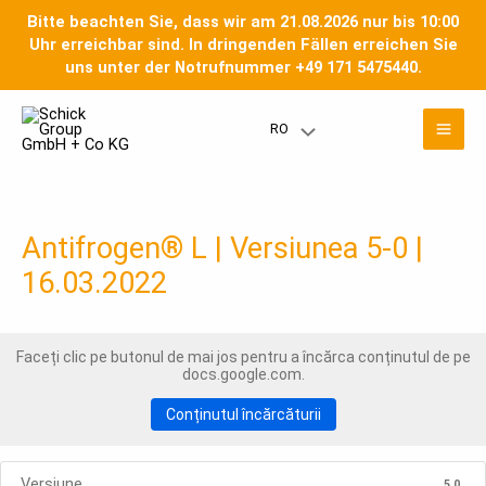
Salt
Bitte beachten Sie, dass wir am 21.08.2026 nur bis 10:00
la
Uhr erreichbar sind. In dringenden Fällen erreichen Sie
conținut
uns unter der Notrufnummer +49 171 5475440.
Men
RO
Meniu
prin
Toggle
Antifrogen® L | Versiunea 5-0 |
16.03.2022
Faceți clic pe butonul de mai jos pentru a încărca conținutul de pe
docs.google.com.
Conținutul încărcăturii
Versiune
5.0