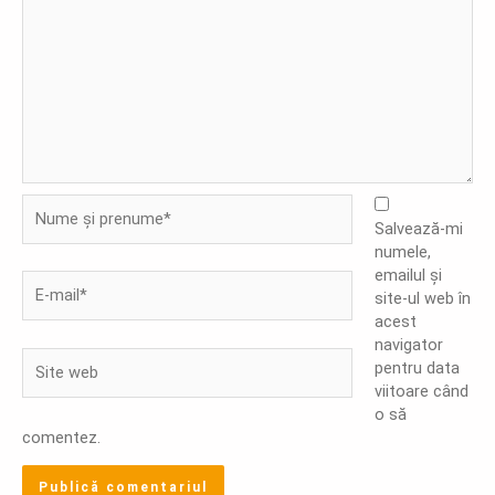
Nume
și
Salvează-mi
prenume*
numele,
emailul și
E-
site-ul web în
mail*
acest
navigator
Site
pentru data
web
viitoare când
o să
comentez.