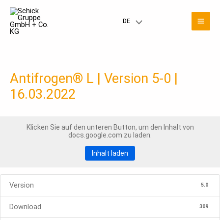
Zum
Mai
Inhalt
DE
Menü
springen
Men
umschalten
Antifrogen® L | Version 5-0 |
16.03.2022
Klicken Sie auf den unteren Button, um den Inhalt von
docs.google.com zu laden.
Inhalt laden
Version
5.0
Download
309