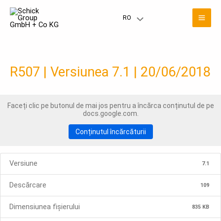
Salt
Men
la
RO
Meniu
conținut
prin
Toggle
R507 | Versiunea 7.1 | 20/06/2018
Faceți clic pe butonul de mai jos pentru a încărca conținutul de pe
docs.google.com.
Conținutul încărcăturii
Versiune
7.1
Descărcare
109
Dimensiunea fișierului
835 KB