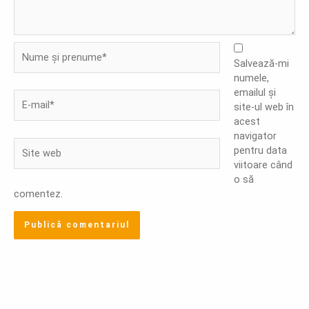
Nume
și
Salvează-mi
prenume*
numele,
emailul și
E-
site-ul web în
mail*
acest
navigator
Site
pentru data
web
viitoare când
o să
comentez.