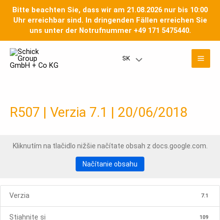
Preskočiť
Bitte beachten Sie, dass wir am 21.08.2026 nur bis 10:00
na
Uhr erreichbar sind. In dringenden Fällen erreichen Sie
obsah
uns unter der Notrufnummer +49 171 5475440.
Hla
SK
Prepínač
men
menu
R507 | Verzia 7.1 | 20/06/2018
Kliknutím na tlačidlo nižšie načítate obsah z docs.google.com.
Načítanie obsahu
Verzia
7.1
Stiahnite si
109