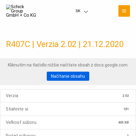
Preskočiť
Hla
na
SK
Prepínač
obsah
men
menu
R407C | Verzia 2.02 | 21.12.2020
Kliknutím na tlačidlo nižšie načítate obsah z docs.google.com.
Načítanie obsahu
Verzia
2.02
Stiahnite si
181
Veľkosť súboru
405 KB
Počet súborov
1