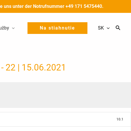
 Sie uns unter der Notrufnummer +49 171 5475440.
užby
Na stiahnutie
SK
 - 22 | 15.06.2021
10.1