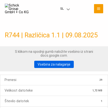
Preskoči
Gla
na
SL
Meni
vsebino
men
Toggle
R744 | Različica 1.1 | 09.08.2025
S klikom na spodnji gumb naložite vsebino iz strani
docs.google.com.
Vsebina za nalaganje
Prenesi
29
Velikost datoteke
1,72 MB
Število datotek
1