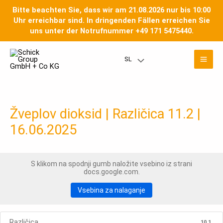
Preskoči
Bitte beachten Sie, dass wir am 21.08.2026 nur bis 10:00
na
Uhr erreichbar sind. In dringenden Fällen erreichen Sie
vsebino
uns unter der Notrufnummer +49 171 5475440.
Gla
SL
Meni
men
Toggle
Žveplov dioksid | Različica 11.2 |
16.06.2025
S klikom na spodnji gumb naložite vsebino iz strani
docs.google.com.
Vsebina za nalaganje
Različica
10.1