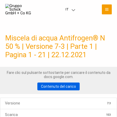
Vai
Men
al
IT
Menu
contenuto
prin
Toggle
Miscela di acqua Antifrogen® N
50 % | Versione 7-3 | Parte 1 |
Pagina 1 - 21 | 22.12.2021
Fare clic sul pulsante sottostante per caricare il contenuto da
docs.google.com.
Contenuto del carico
Versione
7.3
Scarica
153