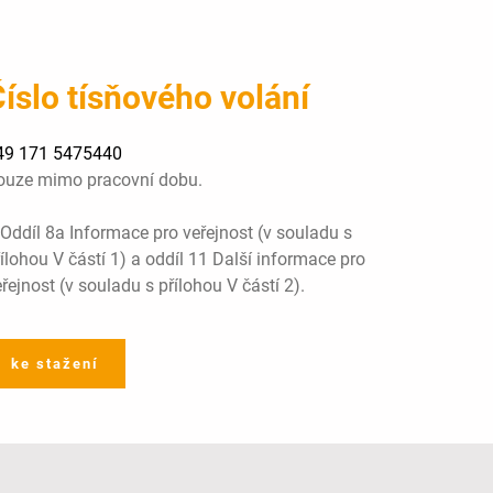
íslo tísňového volání
49 171 5475440
ouze mimo pracovní dobu.
 Oddíl 8a Informace pro veřejnost (v souladu s
ílohou V částí 1) a oddíl 11 Další informace pro
řejnost (v souladu s přílohou V částí 2).
ke stažení