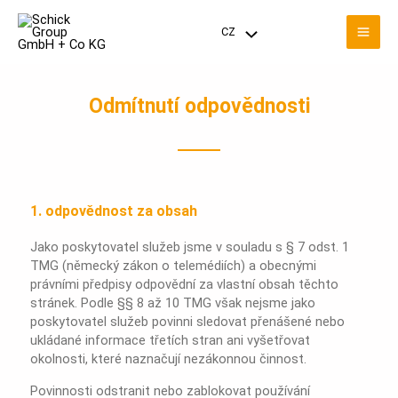
Přeskočit
Hla
na
CZ
Přepínač
obsah
nab
nabídky
Odmítnutí odpovědnosti
1. odpovědnost za obsah
Jako poskytovatel služeb jsme v souladu s § 7 odst. 1
TMG (německý zákon o telemédiích) a obecnými
právními předpisy odpovědní za vlastní obsah těchto
stránek. Podle §§ 8 až 10 TMG však nejsme jako
poskytovatel služeb povinni sledovat přenášené nebo
ukládané informace třetích stran ani vyšetřovat
okolnosti, které naznačují nezákonnou činnost.
Povinnosti odstranit nebo zablokovat používání