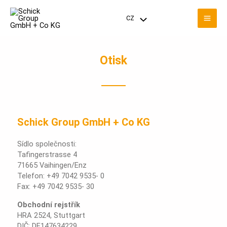
Přeskočit
Hla
na
CZ
Přepínač
obsah
nab
nabídky
Otisk
Schick Group GmbH + Co KG
Sídlo společnosti:
Tafingerstrasse 4
71665 Vaihingen/Enz
Telefon: +49 7042 9535- 0
Fax: +49 7042 9535- 30
Obchodní rejstřík
HRA 2524, Stuttgart
DIČ: DE147634229