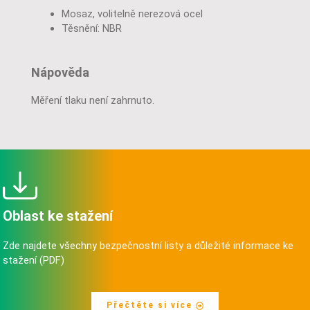
Mosaz, volitelně nerezová ocel
Těsnění: NBR
Nápověda
Měření tlaku není zahrnuto.
Oblast ke stažení
Zde najdete všechny bezpečnostní listy a důležité informace ke
stažení (PDF)
Přečtěte si více