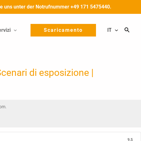
 Sie uns unter der Notrufnummer +49 171 5475440.
rvizi
Scaricamento
IT
cenari di esposizione |
com.
9.5