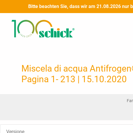
Vai
Bitte beachten Sie, dass wir am 21.08.2026 nur 
al
contenuto
Miscela di acqua Antifrogen®
Pagina 1- 213 | 15.10.2020
Far
Versione