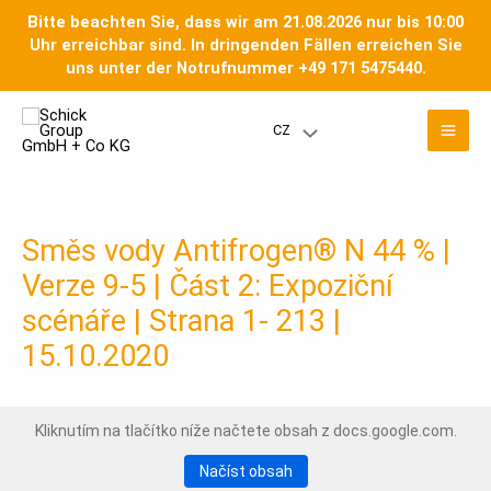
Přeskočit
Bitte beachten Sie, dass wir am 21.08.2026 nur bis 10:00
na
Uhr erreichbar sind. In dringenden Fällen erreichen Sie
obsah
uns unter der Notrufnummer +49 171 5475440.
Hla
CZ
Přepínač
nab
nabídky
Směs vody Antifrogen® N 44 % |
Verze 9-5 | Část 2: Expoziční
scénáře | Strana 1- 213 |
15.10.2020
Kliknutím na tlačítko níže načtete obsah z docs.google.com.
Načíst obsah