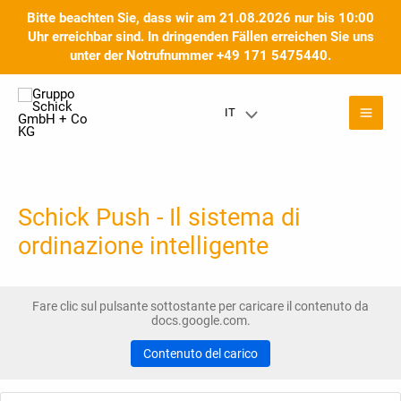
Vai
Bitte beachten Sie, dass wir am 21.08.2026 nur bis 10:00
al
Uhr erreichbar sind. In dringenden Fällen erreichen Sie uns
contenuto
unter der Notrufnummer +49 171 5475440.
Men
IT
Menu
prin
Toggle
Schick Push - Il sistema di
ordinazione intelligente
Fare clic sul pulsante sottostante per caricare il contenuto da
docs.google.com.
Contenuto del carico