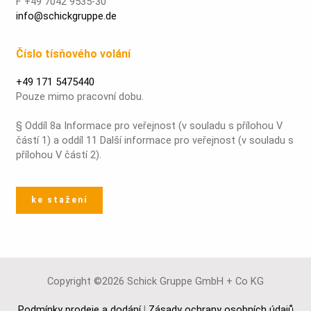
F +49 7042 9535-30
info@schickgruppe.de
Číslo tísňového volání
+49 171 5475440
Pouze mimo pracovní dobu.
§ Oddíl 8a Informace pro veřejnost (v souladu s přílohou V
částí 1) a oddíl 11 Další informace pro veřejnost (v souladu s
přílohou V částí 2).
ke stažení
Copyright ©2026 Schick Gruppe GmbH + Co KG
Podmínky prodeje a dodání
|
Zásady ochrany osobních údajů