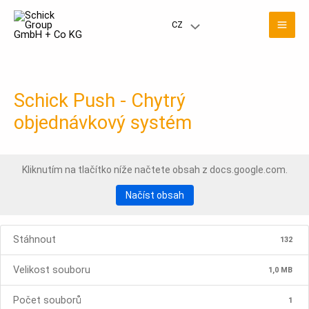
Přeskočit
Hla
na
CZ
Přepínač
obsah
nab
nabídky
Schick Push - Chytrý
objednávkový systém
Kliknutím na tlačítko níže načtete obsah z docs.google.com.
Načíst obsah
Stáhnout
132
Velikost souboru
1,0 MB
Počet souborů
1