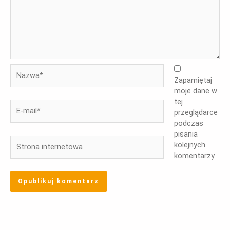
Nazwa*
Zapamiętaj
moje dane w
tej
E-
przeglądarce
mail*
podczas
pisania
Strona
kolejnych
internetowa
komentarzy.