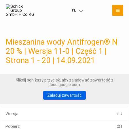
Przejdź
Men
do
PL
Przełączanie
treści
głó
menu
Mieszanina wody Antifrogen® N
20 % | Wersja 11-0 | Część 1 |
Strona 1 - 20 | 14.09.2021
Kliknij poniższy przycisk, aby załadować zawartość z
docs.google.com.
Załaduj zawartość
Wersja
11.0
Pobierz
225