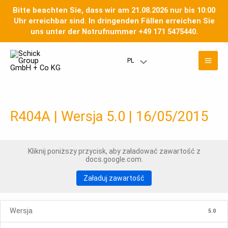
Przejdź
Bitte beachten Sie, dass wir am 21.08.2026 nur bis 10:00
do
Uhr erreichbar sind. In dringenden Fällen erreichen Sie
treści
uns unter der Notrufnummer +49 171 5475440.
Men
PL
Przełączanie
głó
menu
R404A | Wersja 5.0 | 16/05/2015
Kliknij poniższy przycisk, aby załadować zawartość z
docs.google.com.
Załaduj zawartość
Wersja
5.0