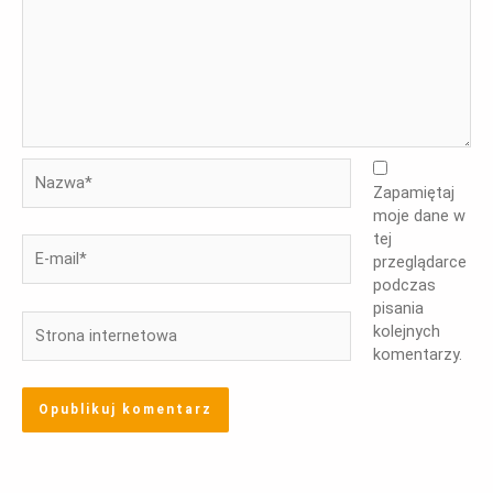
Nazwa*
Zapamiętaj
moje dane w
tej
E-
przeglądarce
mail*
podczas
pisania
Strona
kolejnych
internetowa
komentarzy.