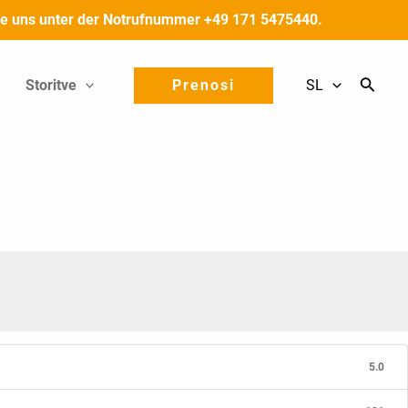
 Sie uns unter der Notrufnummer +49 171 5475440.
Storitve
Prenosi
SL
5.0