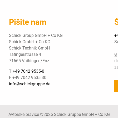
Pišite nam
Š
Schick Group GmbH + Co KG
+
Schick GmbH + Co KG
S
Schick Technik GmbH
Tafingerstrasse 4
§
71665 Vaihingen/Enz
d
za
T
+49 7042 9535-0
F +49 7042 9535-30
info@schickgruppe.de
Avtorske pravice ©2026 Schick Gruppe GmbH + Co KG