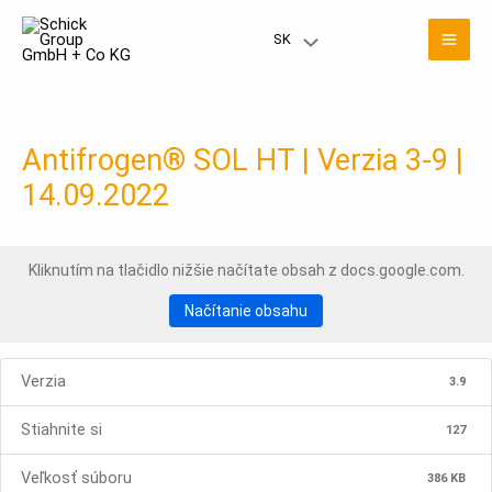
Preskočiť
Hla
na
SK
Prepínač
obsah
men
menu
Antifrogen® SOL HT | Verzia 3-9 |
14.09.2022
Kliknutím na tlačidlo nižšie načítate obsah z docs.google.com.
Načítanie obsahu
Verzia
3.9
Stiahnite si
127
Veľkosť súboru
386 KB