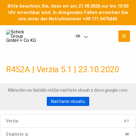
Preskočiť
Bitte beachten Sie, dass wir am 21.08.2026 nur bis 10:00
na
Uhr erreichbar sind. In dringenden Fällen erreichen Sie
obsah
uns unter der Notrufnummer +49 171 5475440.
Hla
SK
Prepínač
men
menu
R452A | Verzia 5.1 | 23.10.2020
Kliknutím na tlačidlo nižšie načítate obsah z docs.google.com.
Načítanie obsahu
Verzia
5.1
Stiahnite si
98