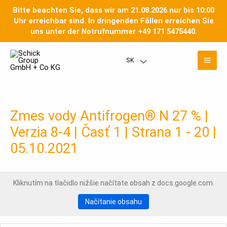
Preskočiť
Bitte beachten Sie, dass wir am 21.08.2026 nur bis 10:00
na
Uhr erreichbar sind. In dringenden Fällen erreichen Sie
obsah
uns unter der Notrufnummer +49 171 5475440.
Hla
SK
Prepínač
men
menu
Zmes vody Antifrogen® N 27 % |
Verzia 8-4 | Časť 1 | Strana 1 - 20 |
05.10.2021
Kliknutím na tlačidlo nižšie načítate obsah z docs.google.com.
Načítanie obsahu