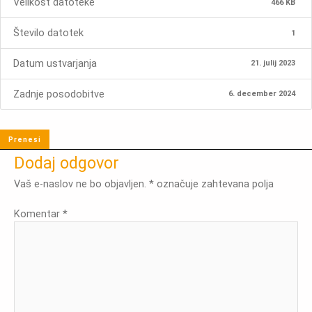
Velikost datoteke
466 KB
Število datotek
1
Datum ustvarjanja
21. julij 2023
Zadnje posodobitve
6. december 2024
Prenesi
Dodaj odgovor
Vaš e-naslov ne bo objavljen.
*
označuje zahtevana polja
Komentar
*