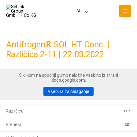
Preskoči
Gla
na
SL
Meni
vsebino
men
Toggle
Antifrogen® SOL HT Conc. |
Različica 2-11 | 22.03.2022
S klikom na spodnji gumb naložite vsebino iz strani
docs.google.com.
Vsebina za nalaganje
Različica
11.7
Prenesi
123