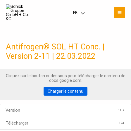
Skip
Men
to
FR
Menu
content
prin
Toggle
Antifrogen® SOL HT Conc. |
Version 2-11 | 22.03.2022
Cliquez sur le bouton ci-dessous pour télécharger le contenu de
docs.google.com.
Charger le contenu
Version
11.7
Télécharger
123