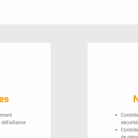
es
N
nement
Contrôle
 défaillance
sécurité
Contrôle
de déte