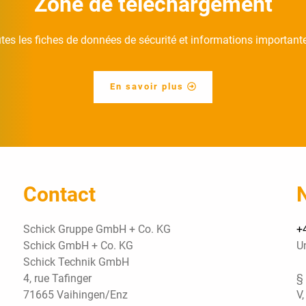
Zone de téléchargement
utes les fiches de données de sécurité et informations important
En savoir plus
Contact
Schick Gruppe GmbH + Co. KG
+
Schick GmbH + Co. KG
U
Schick Technik GmbH
4, rue Tafinger
§
71665 Vaihingen/Enz
V,