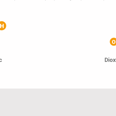
c
Diox