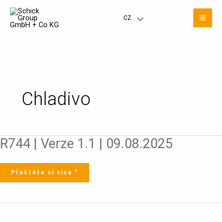
Přeskočit
Hla
na
CZ
Přepínač
obsah
nab
nabídky
Chladivo
R744
R744 | Verze 1.1 | 09.08.2025
|
Verze
1.1
|
09.08.2025
Přečtěte si více "