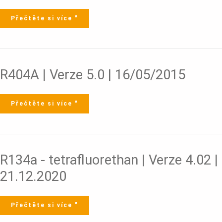
2.02
|
21.12.2020
Přečtěte si více "
R404A
R404A | Verze 5.0 | 16/05/2015
|
Verze
5.0
|
16/05/2015
Přečtěte si více "
R134a
R134a - tetrafluorethan | Verze 4.02 |
-
tetrafluorethan
|
21.12.2020
Verze
4.02
|
21.12.2020
Přečtěte si více "