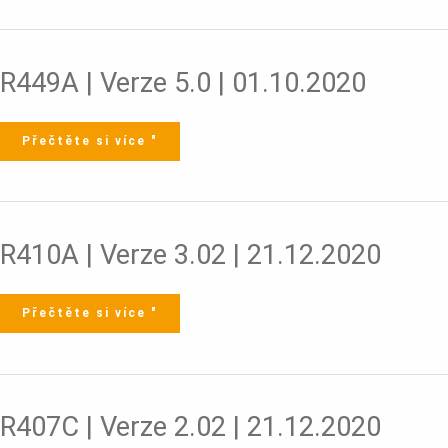
R449A
R449A | Verze 5.0 | 01.10.2020
|
Verze
5.0
|
01.10.2020
Přečtěte si více "
R410A
R410A | Verze 3.02 | 21.12.2020
|
Verze
3.02
|
21.12.2020
Přečtěte si více "
R407C
R407C | Verze 2.02 | 21.12.2020
|
Verze