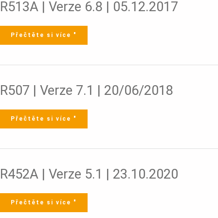
R513A
R513A | Verze 6.8 | 05.12.2017
|
Verze
6.8
|
05.12.2017
Přečtěte si více "
R507
R507 | Verze 7.1 | 20/06/2018
|
Verze
7.1
|
20/06/2018
Přečtěte si více "
R452A
R452A | Verze 5.1 | 23.10.2020
|
Verze
5.1
|
23.10.2020
Přečtěte si více "