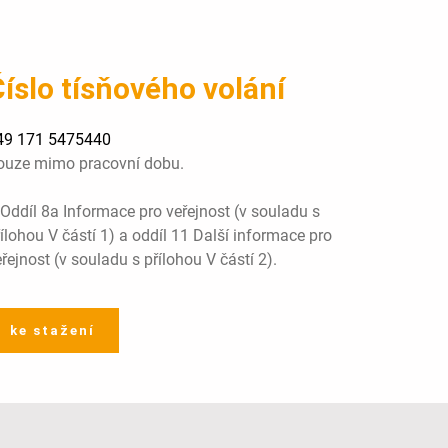
íslo tísňového volání
49 171 5475440
ouze mimo pracovní dobu.
 Oddíl 8a Informace pro veřejnost (v souladu s
ílohou V částí 1) a oddíl 11 Další informace pro
řejnost (v souladu s přílohou V částí 2).
ke stažení