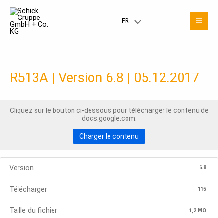
Skip
Men
to
FR
Menu
content
prin
Toggle
R513A | Version 6.8 | 05.12.2017
Cliquez sur le bouton ci-dessous pour télécharger le contenu de
docs.google.com.
Charger le contenu
Version
6.8
Télécharger
115
Taille du fichier
1,2 MO