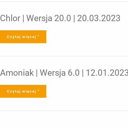
Chlor
Chlor | Wersja 20.0 | 20.03.2023
|
Wersja
20.0
|
20.03.2023
Czytaj więcej "
Amoniak
Amoniak | Wersja 6.0 | 12.01.202
|
Wersja
6.0
|
12.01.2023
Czytaj więcej "