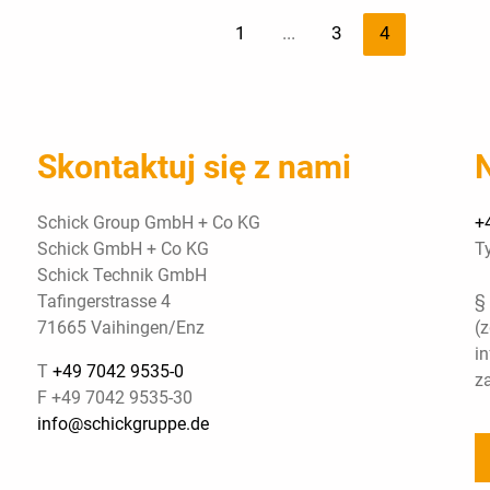
1
...
3
4
Skontaktuj się z nami
Schick Group GmbH + Co KG
+
Schick GmbH + Co KG
T
Schick Technik GmbH
Tafingerstrasse 4
§
71665 Vaihingen/Enz
(
i
T
+49 7042 9535-0
z
F +49 7042 9535-30
info@schickgruppe.de