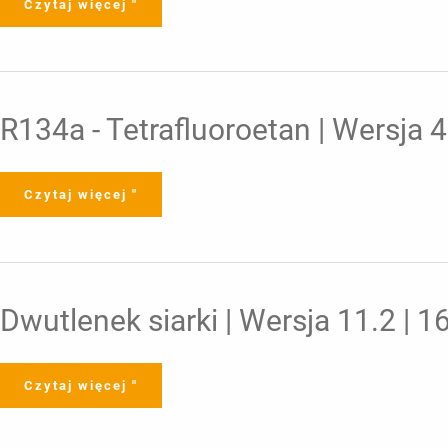
Czytaj więcej "
R134a
R134a - Tetrafluoroetan | Wersja 
-
Tetrafluoroetan
|
Wersja
4.02
Czytaj więcej "
|
21.12.2020
Dwutlenek
Dwutlenek siarki | Wersja 11.2 | 
siarki
|
Wersja
11.2
|
Czytaj więcej "
16.06.2025