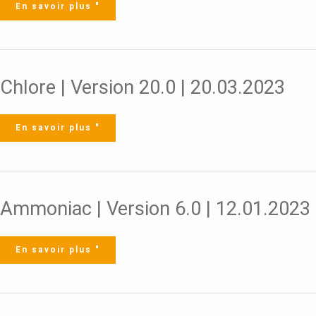
En savoir plus "
Chlore
Chlore | Version 20.0 | 20.03.2023
|
Version
20.0
|
20.03.2023
En savoir plus "
Ammoniac
Ammoniac | Version 6.0 | 12.01.2023
|
Version
6.0
|
12.01.2023
En savoir plus "