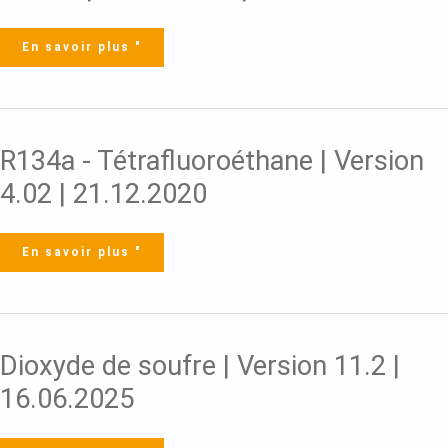
5.0
|
16.05.2015
En savoir plus "
R134a
R134a - Tétrafluoroéthane | Version
-
Tétrafluoroéthane
|
4.02 | 21.12.2020
Version
4.02
|
21.12.2020
En savoir plus "
Dioxyde
Dioxyde de soufre | Version 11.2 |
de
soufre
|
16.06.2025
Version
11.2
|
16.06.2025