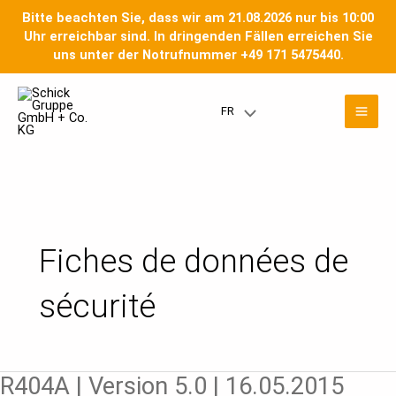
Skip
Bitte beachten Sie, dass wir am 21.08.2026 nur bis 10:00
to
Uhr erreichbar sind. In dringenden Fällen erreichen Sie
content
uns unter der Notrufnummer +49 171 5475440.
Pagination
Men
d’article
FR
Menu
prin
Toggle
Fiches de données de
sécurité
R404A
R404A | Version 5.0 | 16.05.2015
|
Version