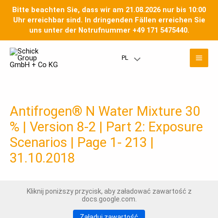
Przejdź
Bitte beachten Sie, dass wir am 21.08.2026 nur bis 10:00
do
Uhr erreichbar sind. In dringenden Fällen erreichen Sie
treści
uns unter der Notrufnummer +49 171 5475440.
Men
PL
Przełączanie
głó
menu
Antifrogen® N Water Mixture 30
% | Version 8-2 | Part 2: Exposure
Scenarios | Page 1- 213 |
31.10.2018
Kliknij poniższy przycisk, aby załadować zawartość z
docs.google.com.
Załaduj zawartość