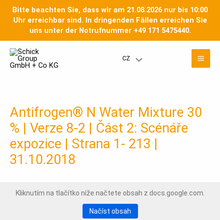
Přeskočit
Bitte beachten Sie, dass wir am 21.08.2026 nur bis 10:00
na
Uhr erreichbar sind. In dringenden Fällen erreichen Sie
obsah
uns unter der Notrufnummer +49 171 5475440.
Hla
CZ
Přepínač
nab
nabídky
Antifrogen® N Water Mixture 30
% | Verze 8-2 | Část 2: Scénáře
expozice | Strana 1- 213 |
31.10.2018
Kliknutím na tlačítko níže načtete obsah z docs.google.com.
Načíst obsah