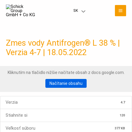
Preskočiť
Hla
na
SK
Prepínač
obsah
men
menu
Zmes vody Antifrogen® L 38 % |
Verzia 4-7 | 18.05.2022
Kliknutím na tlačidlo nižšie načítate obsah z docs.google.com.
Načítanie obsahu
Verzia
4.7
Stiahnite si
120
Veľkosť súboru
377 KB