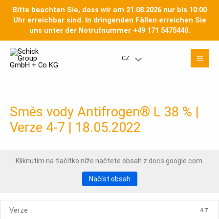
Přeskočit
Bitte beachten Sie, dass wir am 21.08.2026 nur bis 10:00
na
Uhr erreichbar sind. In dringenden Fällen erreichen Sie
obsah
uns unter der Notrufnummer +49 171 5475440.
Hla
CZ
Přepínač
nab
nabídky
Směs vody Antifrogen® L 38 % |
Verze 4-7 | 18.05.2022
Kliknutím na tlačítko níže načtete obsah z docs.google.com.
Načíst obsah
Verze
4.7