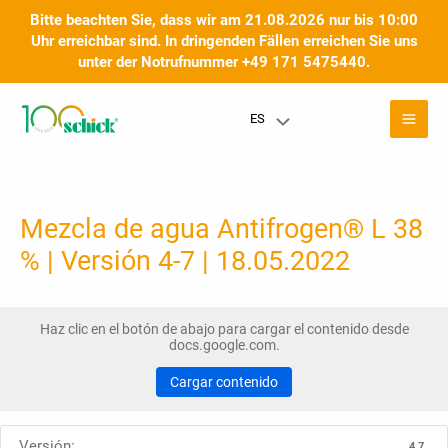
Ir
Bitte beachten Sie, dass wir am 21.08.2026 nur bis 10:00
al
Uhr erreichbar sind. In dringenden Fällen erreichen Sie uns
contenido
unter der Notrufnummer +49 171 5475440.
Men
ES
Menú
prin
Toggle
Mezcla de agua Antifrogen® L 38
% | Versión 4-7 | 18.05.2022
Haz clic en el botón de abajo para cargar el contenido desde
docs.google.com.
Cargar contenido
Versión:
4.7